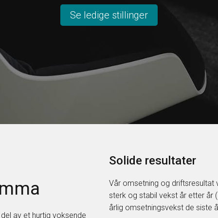
Se ledige stillinger
Solide resultater
 Emma
Vår omsetning og driftsresultat 
sterk og stabil vekst år etter år
årlig omsetningsvekst de siste å
en del av et hurtig voksende