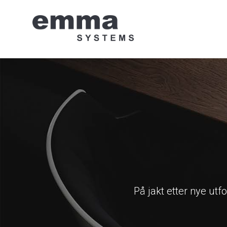
Hopp
til
innhold
På jakt etter nye ut