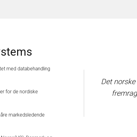
ystems
tet med databehandling
Det norske
ger for de nordiske
fremrage
 våre markedsledende