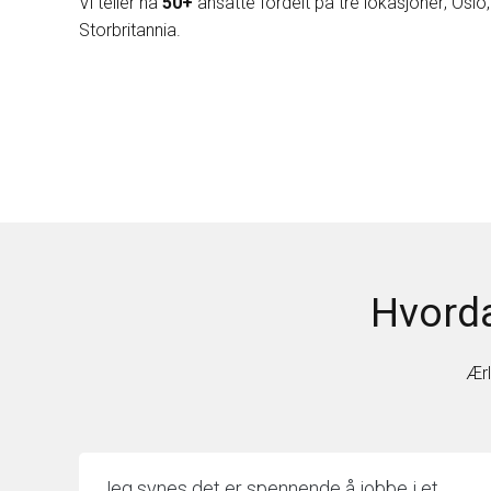
Vi teller nå
50+
ansatte fordelt på tre lokasjoner; Osl
Storbritannia.
Hvorda
Ærl
Jeg synes det er spennende å jobbe i et