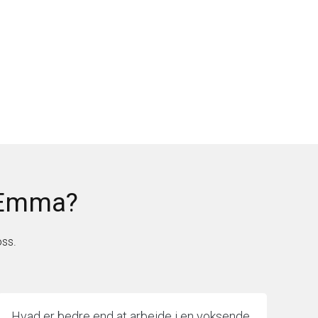
 Emma?
oss.
Hvad er bedre end at arbejde i en voksende,