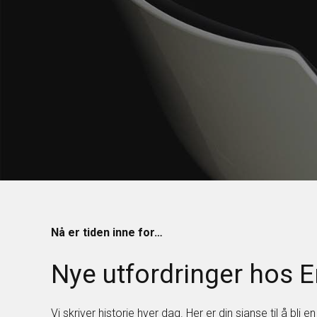
Nå er tiden inne for…
Nye utfordringer hos
Vi skriver historie hver dag. Her er din sjanse til å bli 