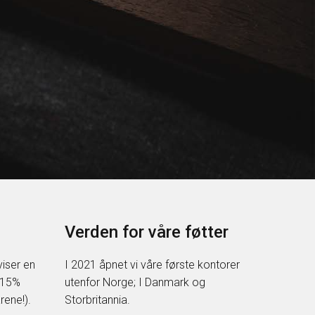
Verden for våre føtter
viser en
I 2021 åpnet vi våre første kontorer
 (15%
utenfor Norge; I Danmark og
rene!).
Storbritannia.