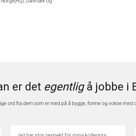
o, Norge(HQ), Danmark og
n er det
egentlig
å jobbe i
ige ord fra dem som er med på å bygge, forme og vokse med 
Jag har stor respekt för mina kollegors